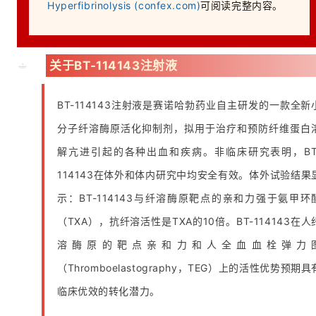
Hyperfibrinolysis (confex.com)
可阅读完整内容。
关于BT-114143注射液
BT-114143注射液是赛诺哈勃药业自主研发的一款全新
分子纤溶酶原活化抑制剂，拟用于治疗和预防纤维蛋白
解亢进引起的各种出血和疾病。非临床研究表明，BT
114143在体外和体内研究中均安全有效。体外试验结果
示：BT-114143与纤溶酶原靶点的亲和力强于氨甲环
（TXA），抗纤溶活性是TXA的10倍。BT-114143在人
溶酶原的靶点亲和力和人全血血栓弹力
（Thromboelastography，TEG）上的活性优势预期具
临床优效的转化潜力。