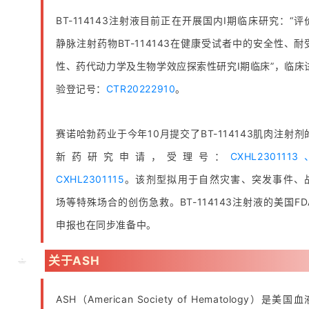
BT-114143注射液目前正在开展国内I期临床研究：“评
静脉注射药物BT-114143在健康受试者中的安全性、耐
性、药代动力学及生物学效应探索性研究I期临床”，临床
验登记号：
CTR20222910
。
赛诺哈勃药业于今年10月提交了BT-114143肌肉注射剂
新药研究申请，受理号：
CXHL2301113
CXHL2301115
。该剂型拟用于自然灾害、突发事件、
场等特殊场合的创伤急救。BT-114143注射液的美国FD
申报也在同步准备中。
关于ASH
ASH（
American Society of Hematology）是
美国血