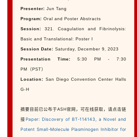
Presenter
:
Jun Tang
Program:
Oral and Poster Abstracts
Session:
321. Coagulation and Fibrinolysis:
Basic and Translational: Poster I
Session Date:
Saturday, December 9, 2023
Presentation Time:
5:30 PM - 7:30
PM（PST）
Location:
San Diego Convention Center Halls
G-H
摘要目前已公布于ASH官网，可在线获取，请点击链
接
Paper: Discovery of BT-114143, a Novel and
Potent Small-Molecule Plasminogen Inhibitor for